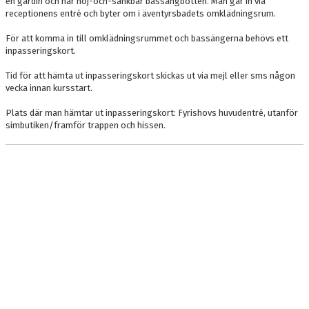
en gardin och har höj-och-sänkbar bassängbotten. Man går in via
receptionens entré och byter om i äventyrsbadets omklädningsrum.
För att komma in till omklädningsrummet och bassängerna behövs ett
inpasseringskort.
Tid för att hämta ut inpasseringskort skickas ut via mejl eller sms någon
vecka innan kursstart.
Plats där man hämtar ut inpasseringskort: Fyrishovs huvudentré, utanför
simbutiken/framför trappen och hissen.