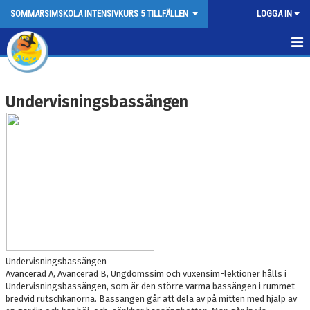
SOMMARSIMSKOLA INTENSIVKURS 5 TILLFÄLLEN
LOGGA IN
SOMMARSIMSKOLA BESKRIVNING
Undervisningsbassängen
NYHETER
INFORMATION INFÖR KURSSTART
TRÄNINGSBASSÄNGEN
BOKNINGSVILLKOR
UNDERVISNINGSBASSÄNGEN
KONTAKT
Undervisningsbassängen
Avancerad A, Avancerad B, Ungdomssim och vuxensim-lektioner hålls i
Undervisningsbassängen, som är den större varma bassängen i rummet
bredvid rutschkanorna. Bassängen går att dela av på mitten med hjälp av