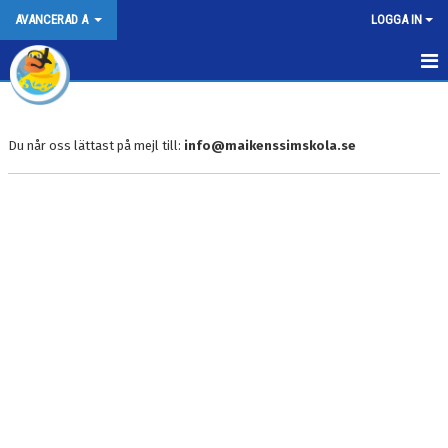
AVANCERAD A
LOGGA IN
AVANCERAD A KURSBESKRIVNING
INFORMATION INFÖR KURSSTART
Du når oss lättast på mejl till:
info@maikenssimskola.se
UNDERVISNINGSBASSÄNGEN
BOKNINGSVILKOR
KALENDER
KONTAKT