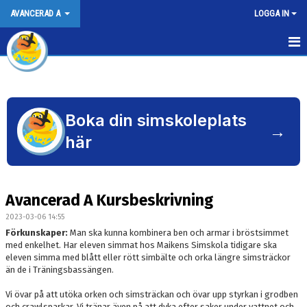
AVANCERAD A
LOGGA IN
AVANCERAD A KURSBESKRIVNING
INFORMATION INFÖR KURSSTART
Boka din simskoleplats
→
UNDERVISNINGSBASSÄNGEN
här
BOKNINGSVILKOR
KALENDER
Avancerad A Kursbeskrivning
KONTAKT
2023-03-06 14:55
Förkunskaper:
Man ska kunna kombinera ben och armar i bröstsimmet
med enkelhet. Har eleven simmat hos Maikens Simskola tidigare ska
eleven simma med blått eller rött simbälte och orka längre simsträckor
än de i Träningsbassängen.
Vi övar på att utöka orken och simsträckan och övar upp styrkan i grodben
och crawlsparkar. Vi tränar även på att dyka efter saker under vattnet och