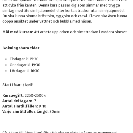
att dyka från kanten. Denna kurs passar dig som simmar med trygga
simtag med lite simhjälpmedel eller korta sträckor utan simhjälpmedel.
Du ska kunna simma bröstsim, ryggsim och crawl. Eleven ska även kunna
doppa ansiktet under vattnet och bubbla med näsan.
Mål med kursen:
Att arbeta upp orken och simsträckan i vardera simset.
Bokningsbara tider
Tisdagar kl 15:30
Onsdagar kl 19:30
Lördagar kl 16:30
Start i Mars/April!
Kursavgift:
2250-2500kr
Antal deltagare:
7
Antal simtillfällen:
9-10
Varje simtillfälles längd:
30min
Gå vidare till "Anmälan" för att boka en plats i någon av grupperna!