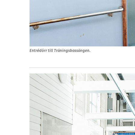
Entrédörr till Träningsbassängen.