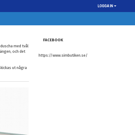
LOGGA IN
FACEBOOK
a duscha med tvål
sängen, och det
https://www.simbutiken.se/
skickas ut några