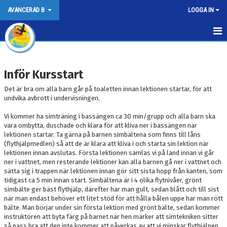
AVANCERAD B
LOGGA IN
AVANCERAD B KURSBESKRIVNING
Inför Kursstart
INFORMATION INFÖR KURSSTART
Det är bra om alla barn går på toaletten innan lektionen startar, för att
UNDERVISNINGSBASSÄNGEN
undvika avbrott i undervisningen.
Vi kommer ha simträning i bassängen ca 30 min/grupp och alla barn ska
BOKNINGSVILLKOR
vara ombytta, duschade och klara för att kliva ner i bassängen när
lektionen startar. Ta gärna på barnen simbältena som finns till låns
KONTAKT
(flythjälpmedlen) så att de är klara att kliva i och starta sin lektion när
lektionen innan avslutas. Första lektionen samlas vi på land innan vi går
ner i vattnet, men resterande lektioner kan alla barnen gå ner i vattnet och
sätta sig i trappen när lektionen innan gör sitt sista hopp från kanten, som
tidigast ca 5 min innan start. Simbältena är i 4 olika flytnivåer, grönt
simbälte ger bäst flythjälp, därefter har man gult, sedan blått och till sist
när man endast behöver ett litet stöd för att hålla bålen uppe har man rött
bälte. Man börjar under sin första lektion med grönt bälte, sedan kommer
instruktören att byta färg på barnet när hen märker att simtekniken sitter
så pass bra att den inte kommer att påverkas av att vi minskar flythjälpen.