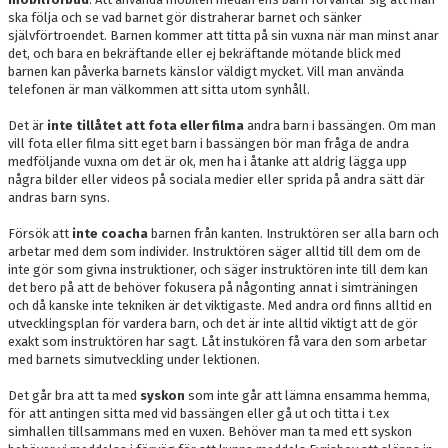
ska följa och se vad barnet gör distraherar barnet och sänker
självförtroendet. Barnen kommer att titta på sin vuxna när man minst anar
det, och bara en bekräftande eller ej bekräftande mötande blick med
barnen kan påverka barnets känslor väldigt mycket. Vill man använda
telefonen är man välkommen att sitta utom synhåll.
Det är
inte tillåtet att fota eller filma
andra barn i bassängen. Om man
vill fota eller filma sitt eget barn i bassängen bör man fråga de andra
medföljande vuxna om det är ok, men ha i åtanke att aldrig lägga upp
några bilder eller videos på sociala medier eller sprida på andra sätt där
andras barn syns.
Försök att
inte coacha
barnen från kanten. Instruktören ser alla barn och
arbetar med dem som individer. Instruktören säger alltid till dem om de
inte gör som givna instruktioner, och säger instruktören inte till dem kan
det bero på att de behöver fokusera på någonting annat i simträningen
och då kanske inte tekniken är det viktigaste. Med andra ord finns alltid en
utvecklingsplan för vardera barn, och det är inte alltid viktigt att de gör
exakt som instruktören har sagt. Låt instukören få vara den som arbetar
med barnets simutveckling under lektionen.
Det går bra att ta med
syskon
som inte går att lämna ensamma hemma,
för att antingen sitta med vid bassängen eller gå ut och titta i t.ex
simhallen tillsammans med en vuxen. Behöver man ta med ett syskon