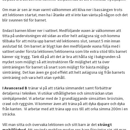
Om man är sen är man varmt välkommen att kliva ner i bassängen trots
att lektionen startat, men ha i åtanke att vi inte kan vänta på någon och det
blir svunnen tid för barnet.
Endast barnen kliver ner i vattnet. Medföljande vuxen är välkommen att
titta på undervisningen vid sidan av eller helt avlägsna sig och komma
tillbaka för att möta upp barnet vid lektionens slut, senast 5 min innan
avslutad tid. Om barnet är blygt kan den medföljande vuxna följa med i
vattnet under första lektionen/lektionerna som lite extra stöd tills barnet
känner sig trygg. Tänk då på att det är bra att hålla sig i bakgrunden så
mycket som möjligt så att instruktören får möjlighet att ta över
simträningen för barnet så snart som möjligt för bästa möjliga
simträning. Det kan även ge god effekt att helt avlägsna sig från barnets
simträning och vara helt utan synhåll.
I Avancerad B
tränar vi på att stärka simmandet samt förbättrar
detaljerna i tekniken. Vi utökar uthålligheten och simsträckan utan
simhjälpmedel. Vi arbetar med de 3 grundläggande simsätten: bröstsim,
crawl och ryggsim. Vi kommer även att träna på att dyka djupare och dyka
från kanten. Vi arbetar med att träna upp oss till att orka simma 200m i en
sträcka.
Vill man sitta och övervaka lektionen och sitt barn är det
strängt
mobilförbud
. Att använda mobilen medan ens barn förväntar sig att man